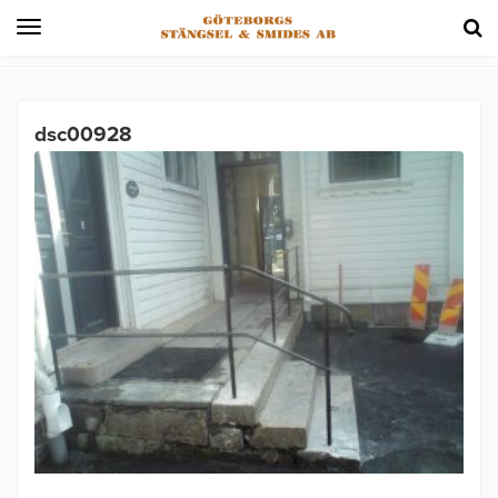
Toggle
navigation
dsc00928