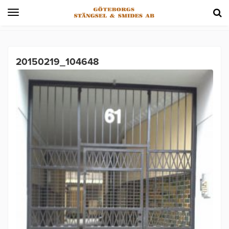
Toggle
navigation
20150219_104648